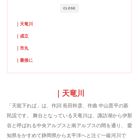
CLOSE
｜天竜川
｜成立
｜市丸
｜最後に
｜天竜川
「天龍下れば」は、作詞 長田幹彦、作曲 中山晋平の新
民謡です。
舞台となっている天竜川は、諏訪湖から伊那
谷と呼ばれる中央アルプスと南アルプスの間を通り、
愛
知県をかすめて静岡県から太平洋へと注ぐ一級河川で