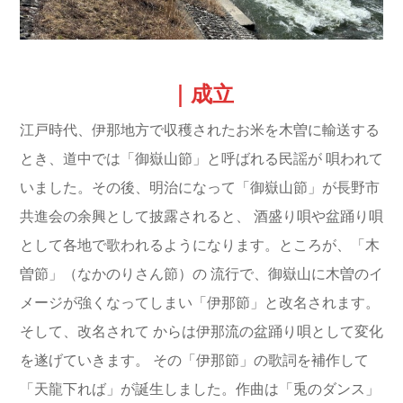
｜成立
江戸時代、伊那地方で収穫されたお米を木曽に輸送する
とき、道中では「御嶽山節」と呼ばれる民謡が
唄われて
いました。その後、明治になって「御嶽山節」が長野市
共進会の余興として披露されると、
酒盛り唄や盆踊り唄
として各地で歌われるようになります。ところが、「木
曽節」（なかのりさん節）の
流行で、御嶽山に木曽のイ
メージが強くなってしまい「伊那節」と改名されます。
そして、改名されて
からは伊那流の盆踊り唄として変化
を遂げていきます。
その「伊那節」の歌詞を補作して
「天龍下れば」が誕生しました。作曲は「兎のダンス」