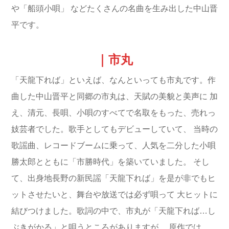
や「船頭小唄」
などたくさんの名曲を生み出した中山晋
平です。
｜市丸
「天龍下れば」といえば、なんといっても市丸です。作
曲した中山晋平と同郷の市丸は、天賦の美貌と美声に
加
え、清元、長唄、小唄のすべてで名取をもった、売れっ
妓芸者でした。歌手としてもデビューしていて、
当時の
歌謡曲、レコードブームに乗って、人気を二分した小唄
勝太郎とともに「市勝時代」を築いていました。
そし
て、出身地長野の新民謡「天龍下れば」を是が非でもヒ
ットさせたいと、舞台や放送では必ず唄って
大ヒットに
結びつけました。
歌詞の中で、市丸が「天龍下れば…し
ぶきがかる」と唄うところがありますが、
原作では