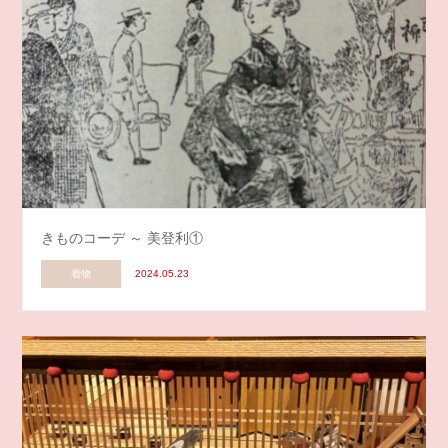
きものコーデ ～ 美登利①
着物
2024.05.23