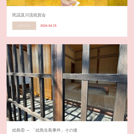
民謡及川流祝賀会
イベント
2024.04.15
絵島⑥ ～ 「絵島生島事件」その後