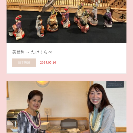
美登利 ～ たけくらべ
日本舞踊
2024.05.16