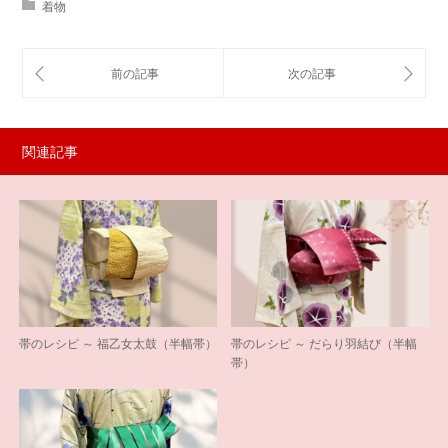
着物
関連記事
帯のレシピ ～ 福乙女太鼓（半幅帯）
帯のレシピ ～ だらり羽結び（半幅
帯）