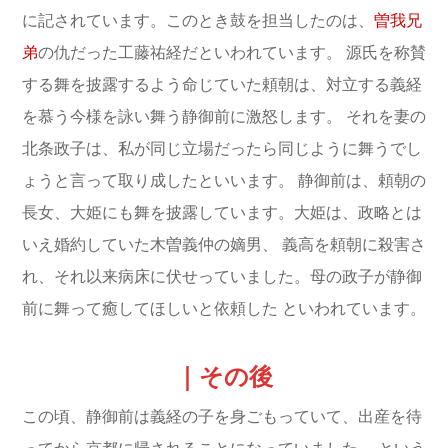
に記されています。このとき鼓を担当したのは、
曽我兄
弟
の仇だった工藤祐経だといわれています。
源氏を称賛
する舞を披露するよう命じていた頼朝は、対立する義経
を慕う今様を詠い舞う静御前に激怒します。
それを妻の
北条政子は、私が同じ立場だったら同じように舞うでし
ょうと言って取り成したといいます。
静御前は、頼朝の
長女、大姫にも舞を披露しています。大姫は、政略とは
いえ婚約していた木曽義仲の嫡男、
義高を頼朝に殺害さ
れ、それ以来病床に伏せっていました。母の政子が静御
前に舞って癒してほしいと依頼した
といわれています。
｜その後
この頃、静御前は義経の子を身ごもっていて、出産を待