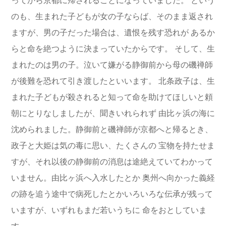
ってから京都に帰されることになっていました。
という
のも、生まれた子どもが女の子ならば、そのまま返され
ますが、男の子だった場合は、遺恨を残す恐れが
あるか
らと命を絶つように決まっていたからです。
そして、生
まれたのは男の子。泣いて嫌がる静御前から母の磯禅師
が後難を恐れて引き渡したといいます。
北条政子は、生
まれた子どもが殺されると知って命を助けてほしいと頼
朝にとりなしましたが、聞きいれられず
由比ヶ浜の海に
沈められました。静御前と磯禅師が京都へと帰るとき、
政子と大姫は気の毒に思い、たくさんの
宝物を持たせま
すが、それ以後の静御前の消息は途絶えていてわかって
いません。由比ヶ浜へ入水したとか
奥州へ向かった義経
の跡を追う途中で病死したとかいろいろな伝承が残って
いますが、いずれもまだ若いうちに
命をおとしていま