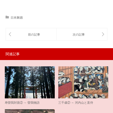
日本舞踊
関連記事
寿曽我対面② ～ 曽我物語
三千歳② ～ 河内山と直侍