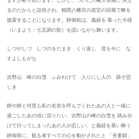
ますが断り続けます。しかし、ついに八幡大菩薩に
供え
るのだからと説得され、鶴岡八幡宮の若宮の回廊で舞を
披露することになります。静御前は、義経を
慕った今様
（いまよう：七五調の歌）を謡いながら舞います。
しづやしづ しづのをだまき くり返し 昔を今に な
すよしもがな
吉野山 峰の白雪 ふみわけて 入りにし人の 跡ぞ恋
しき
静や静と何度も私の名前を呼んでくれたあの人と一緒に
過ごしたあの頃に戻りたい、吉野山の峰の白雪を
踏み分
けて行ってしまったあの人が恋しい、と義経を慕い舞う
静御前に、観る者すべての心を動かされたと
「吾妻鏡」