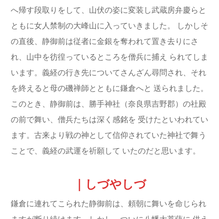
へ帰す段取りをして、山伏の姿に変装し武蔵房弁慶らと
ともに女人禁制の大峰山に入っていきました。
しかしそ
の直後、静御前は従者に金銀を奪われて置き去りにさ
れ、山中を彷徨っているところを僧兵に捕え
られてしま
います。義経の行き先についてさんざん尋問され、それ
を終えると母の磯禅師とともに鎌倉へと
送られました。
このとき、静御前は、勝手神社（奈良県吉野郡）の社殿
の前で舞い、僧兵たちは深く感銘を
受けたといわれてい
ます。古来より戦の神として信仰されていた神社で舞う
ことで、義経の武運を祈願して
いたのだと思います。
｜しづやしづ
鎌倉に連れてこられた静御前は、頼朝に舞いを命じられ