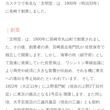
カステラで有名な「文明堂」は、1900年（明治33年）
に長崎で創業しました。
｜創業
「文明堂」は、1900年に長崎市丸山町で創業されまし
た。その後、創業者の弟、宮﨑甚左衛門氏が
佐世保市で
独立して開業します。しかし、海軍の街（鎮守府）とし
て急速に発展していた佐世保は、
ワシントン軍縮会議に
より商売や経済に大きな影響が出始め、それを機に東京
への進出を考え始めた
といわれています。
そして、
1922年（大正11年）に上野黒門町（現在の上野2丁目付
近）に東京の拠点となる1号店を
開業します。また同じ
頃、大手百貨店の三越呉服店（現在の三越）とも契約
し、当時画期的だった
実演販売を行い、見て楽しいイベ