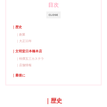
目次
CLOSE
｜歴史
｜創業
｜大正11年
｜文明堂日本橋本店
｜特撰五三カステラ
｜店舗情報
｜最後に
｜歴史