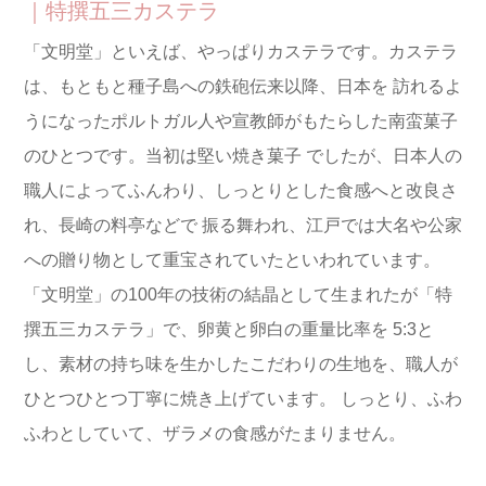
｜特撰五三カステラ
「文明堂」といえば、やっぱりカステラです。カステラ
は、もともと種子島への鉄砲伝来以降、日本を
訪れるよ
うになったポルトガル人や宣教師がもたらした南蛮菓子
のひとつです。当初は堅い焼き菓子
でしたが、日本人の
職人によってふんわり、しっとりとした食感へと改良さ
れ、長崎の料亭などで
振る舞われ、江戸では大名や公家
への贈り物として重宝されていたといわれています。
「文明堂」の100年の技術の結晶として生まれたが「特
撰五三カステラ」で、卵黄と卵白の重量比率を
5:3と
し、素材の持ち味を生かしたこだわりの生地を、職人が
ひとつひとつ丁寧に焼き上げています。
しっとり、ふわ
ふわとしていて、ザラメの食感がたまりません。