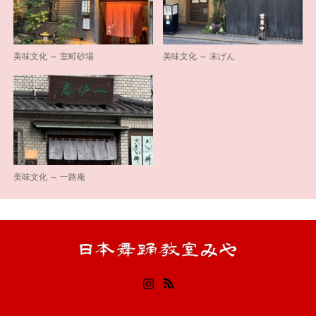
美味文化 ～ 室町砂場
美味文化 ～ 末げん
美味文化 ～ 一路庵
Instagram
RSS