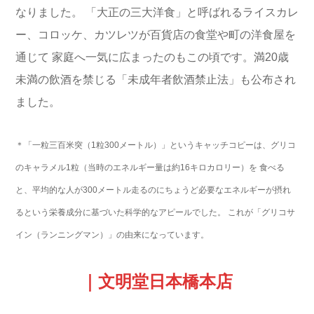
なりました。
「大正の三大洋食」と呼ばれるライスカレ
ー、コロッケ、カツレツが百貨店の食堂や町の洋食屋を
通じて
家庭へ一気に広まったのもこの頃です。
満20歳
未満の飲酒を禁じる「未成年者飲酒禁止法」も公布され
ました。
＊「一粒三百米突（1粒300メートル）」というキャッチコピーは、
グリコ
のキャラメル
1
粒（当時のエネルギー量は約16キロカロリー）を
食べる
と、平均的な人が300メートル走るのにちょうど必要なエネルギーが
摂れ
るという
栄養成分に基づいた
科学的なアピールでした。
これが「グリコサ
イン（ランニングマン）」の由来になっています。
｜文明堂日本橋本店